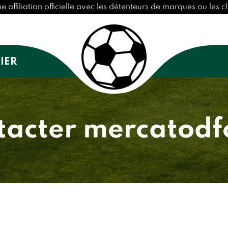
ffiliation officielle avec les détenteurs de marques ou les cl
IER
tacter mercatodfc