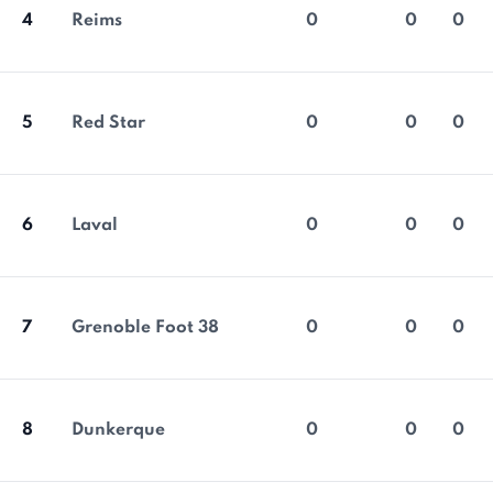
4
Reims
0
0
0
5
Red Star
0
0
0
6
Laval
0
0
0
7
Grenoble Foot 38
0
0
0
8
Dunkerque
0
0
0