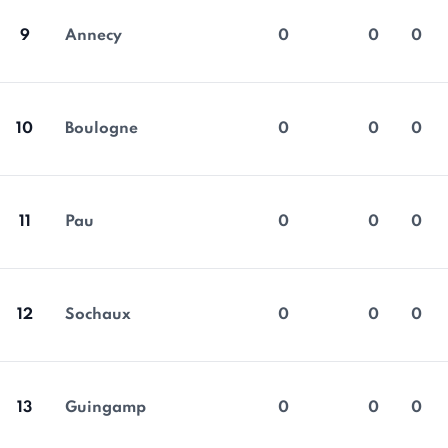
9
Annecy
0
0
0
10
Boulogne
0
0
0
11
Pau
0
0
0
12
Sochaux
0
0
0
13
Guingamp
0
0
0